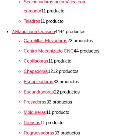
Seccionadoras automática con
cargador
1
1 producto
Taladros
1
1 producto
2.Maquinaria Ocasión
44
44 productos
Carretillas Elevadoras
2
2 productos
Centro Mecanizado CNC
4
4 productos
Cepilladoras
1
1 producto
Chapadoras
12
12 productos
Escopleadoras
3
3 productos
Escuadradoras
2
2 productos
Fresadoras
3
3 productos
Moldureras
1
1 producto
Prensas
1
1 producto
Regruesadoras
3
3 productos