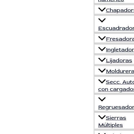
Chapador
Escuadrado
Fresador
Ingletado
Lijadoras
Moldurer
Secc. Aut
con cargado
Regruesado
Sierras
Múltiples