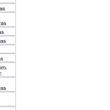
as
ras
as
ras
as
om.
r
ras