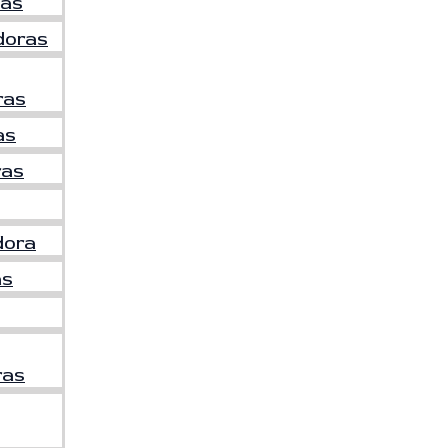
as
doras
ras
as
ras
dora
as
ras