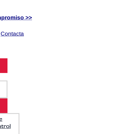
mpromiso >>
9
Contacta
e
trol