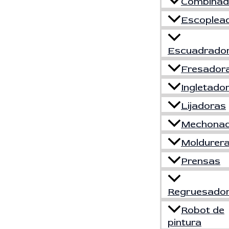
Combinad
Escoplea
Escuadrado
Fresador
Ingletado
Lijadoras
Mechona
Moldurer
Prensas
Regruesado
Robot de
pintura