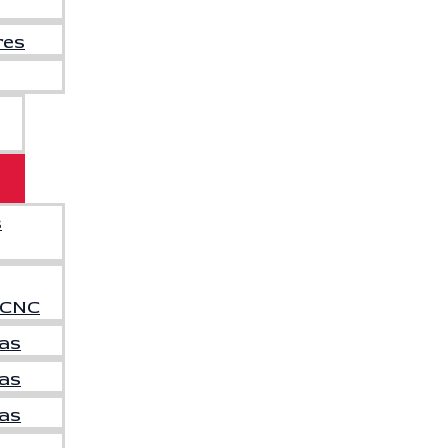
res
s
 CNC
ras
as
ras