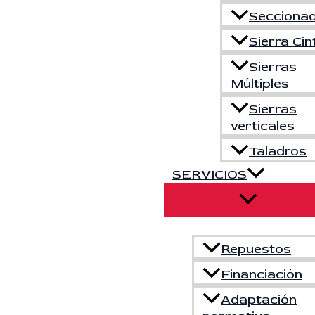
Secciona
Sierra Cin
Sierras
Múltiples
Sierras
verticales
Taladros
SERVICIOS
Repuestos
Financiación
Adaptación