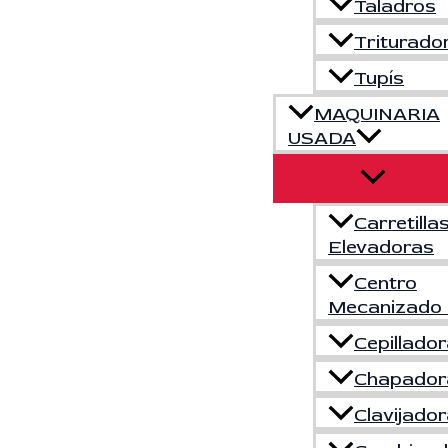
Taladros
Triturado
Tupís
MAQUINARIA
USADA
Carretilla
Elevadoras
Centro
Mecanizado
Cepillado
Chapador
Clavijado