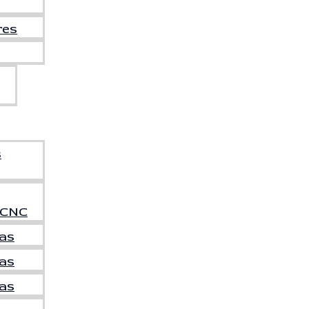
res
s
 CNC
ras
as
ras