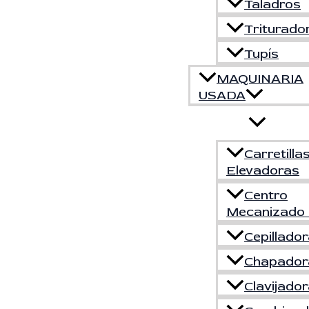
Taladros
Triturado
Tupís
MAQUINARIA
USADA
Carretilla
Elevadoras
Centro
Mecanizado
Cepillado
Chapador
Clavijado