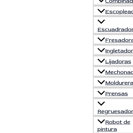
Combinad
Escoplea
Escuadrado
Fresador
Ingletado
Lijadoras
Mechona
Moldurer
Prensas
Regruesado
Robot de
pintura