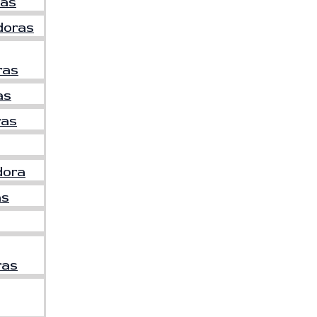
as
doras
ras
as
ras
dora
as
ras