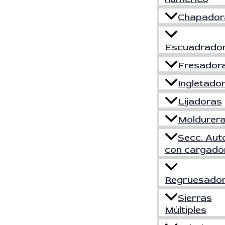
Chapador
Escuadrado
Fresador
Ingletado
Lijadoras
Moldurer
Secc. Aut
con cargado
Regruesado
Sierras
Múltiples