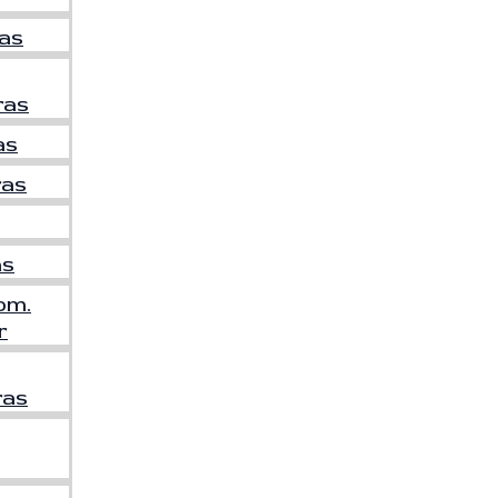
as
ras
as
ras
as
om.
r
ras