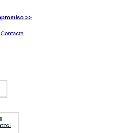
mpromiso >>
9
Contacta
e
trol