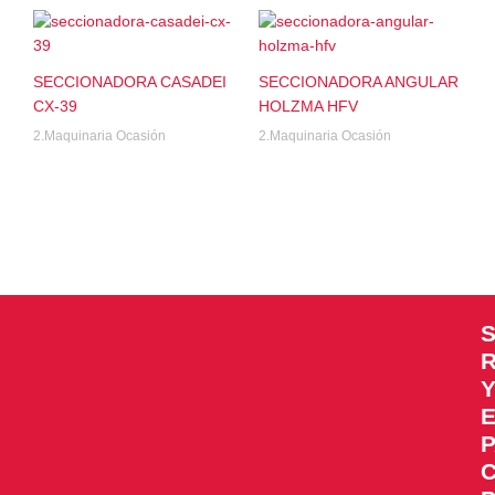
SECCIONADORA CASADEI
SECCIONADORA ANGULAR
CX-39
HOLZMA HFV
2.Maquinaria Ocasión
2.Maquinaria Ocasión
R
E