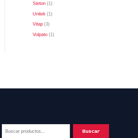
Steton
1
Unitek
1
Vitap
3
Volpato
1
Buscar