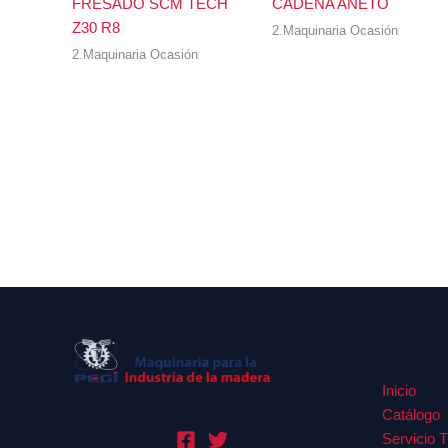
FRESADO SCM TECH
CADENA ANETO
Z30 R8
2.Maquinaria Ocasión
2.Maquinaria Ocasión
Inicio
Catálogo
Servicio 