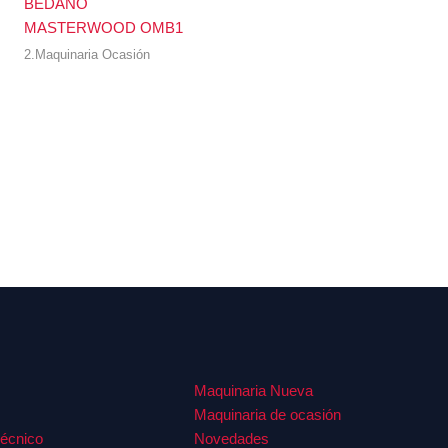
BEDANO
MASTERWOOD OMB1
2.Maquinaria Ocasión
Maquinaria Nueva
Maquinaria de ocasión
Técnico
Novedades