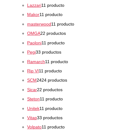
Lazzari
1
1 producto
Makor
1
1 producto
masterwood
1
1 producto
OMGA
2
2 productos
Paoloni
1
1 producto
Pegi
3
3 productos
Ramarch
1
1 producto
Rip VI
1
1 producto
SCM
24
24 productos
Sicar
2
2 productos
Steton
1
1 producto
Unitek
1
1 producto
Vitap
3
3 productos
Volpato
1
1 producto