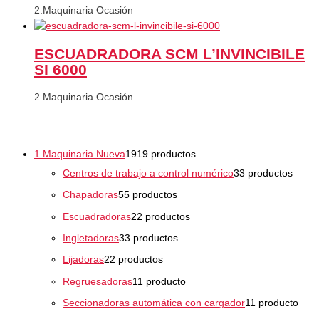
2.Maquinaria Ocasión
ESCUADRADORA SCM L’INVINCIBILE
SI 6000
2.Maquinaria Ocasión
1.Maquinaria Nueva
19
19 productos
Centros de trabajo a control numérico
3
3 productos
Chapadoras
5
5 productos
Escuadradoras
2
2 productos
Ingletadoras
3
3 productos
Lijadoras
2
2 productos
Regruesadoras
1
1 producto
Seccionadoras automática con cargador
1
1 producto