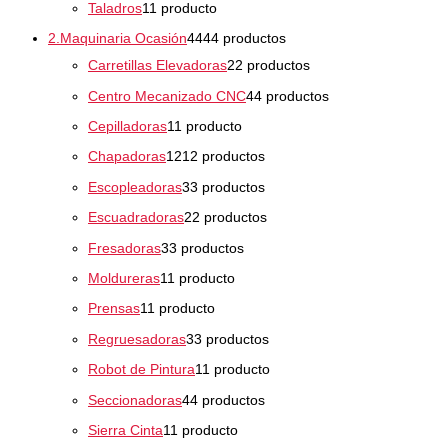
Taladros
1
1 producto
2.Maquinaria Ocasión
44
44 productos
Carretillas Elevadoras
2
2 productos
Centro Mecanizado CNC
4
4 productos
Cepilladoras
1
1 producto
Chapadoras
12
12 productos
Escopleadoras
3
3 productos
Escuadradoras
2
2 productos
Fresadoras
3
3 productos
Moldureras
1
1 producto
Prensas
1
1 producto
Regruesadoras
3
3 productos
Robot de Pintura
1
1 producto
Seccionadoras
4
4 productos
Sierra Cinta
1
1 producto