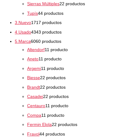
Sierras Múltiples
2
2 productos
Tupís
4
4 productos
3.Nuevo
17
17 productos
4.Usado
43
43 productos
5.Marca
60
60 productos
Altendorf
1
1 producto
Aneto
1
1 producto
Argemi
1
1 producto
Biesse
2
2 productos
Brandt
2
2 productos
Casadei
2
2 productos
Centauro
1
1 producto
Compa
1
1 producto
Fermin Elola
2
2 productos
Fravol
4
4 productos