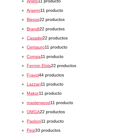
Aneto
1
1 producto
Argemi
1
1 producto
Biesse
2
2 productos
Brandt
2
2 productos
Casadei
2
2 productos
Centauro
1
1 producto
Compa
1
1 producto
Fermin Elola
2
2 productos
Fravol
4
4 productos
Lazzari
1
1 producto
Makor
1
1 producto
masterwood
1
1 producto
OMGA
2
2 productos
Paoloni
1
1 producto
Pegi
3
3 productos