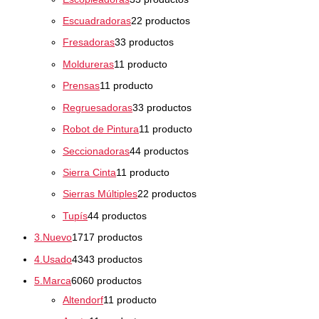
Escuadradoras
2
2 productos
Fresadoras
3
3 productos
Moldureras
1
1 producto
Prensas
1
1 producto
Regruesadoras
3
3 productos
Robot de Pintura
1
1 producto
Seccionadoras
4
4 productos
Sierra Cinta
1
1 producto
Sierras Múltiples
2
2 productos
Tupís
4
4 productos
3.Nuevo
17
17 productos
4.Usado
43
43 productos
5.Marca
60
60 productos
Altendorf
1
1 producto