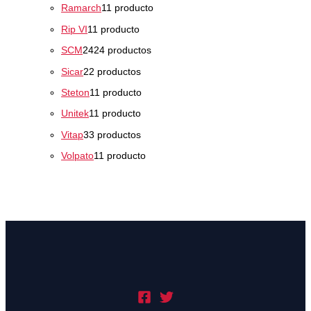
Ramarch
1
1 producto
Rip VI
1
1 producto
SCM
24
24 productos
Sicar
2
2 productos
Steton
1
1 producto
Unitek
1
1 producto
Vitap
3
3 productos
Volpato
1
1 producto