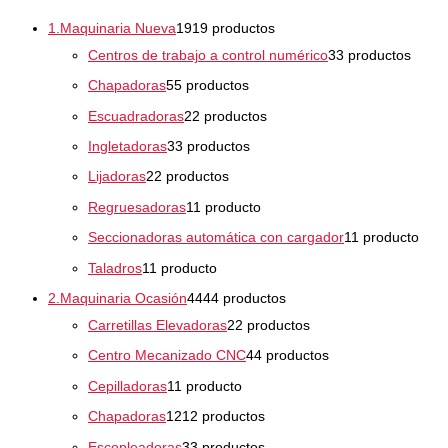
1.Maquinaria Nueva
19
19 productos
Centros de trabajo a control numérico
3
3 productos
Chapadoras
5
5 productos
Escuadradoras
2
2 productos
Ingletadoras
3
3 productos
Lijadoras
2
2 productos
Regruesadoras
1
1 producto
Seccionadoras automática con cargador
1
1 producto
Taladros
1
1 producto
2.Maquinaria Ocasión
44
44 productos
Carretillas Elevadoras
2
2 productos
Centro Mecanizado CNC
4
4 productos
Cepilladoras
1
1 producto
Chapadoras
12
12 productos
Escopleadoras
3
3 productos